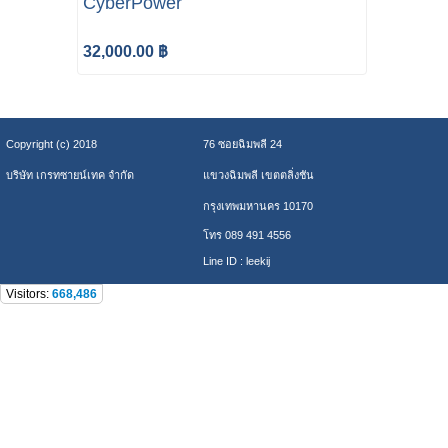
CyberPower
32,000.00 ฿
Copyright (c) 2018
76 ซอยฉิมพลี 24
บริษัท เกรทซายน์เทค จำกัด
แขวงฉิมพลี เขตตลิ่งชัน
กรุงเทพมหานคร 10170
โทร 089 491 4556
Line ID : leekij
Visitors:
668,486